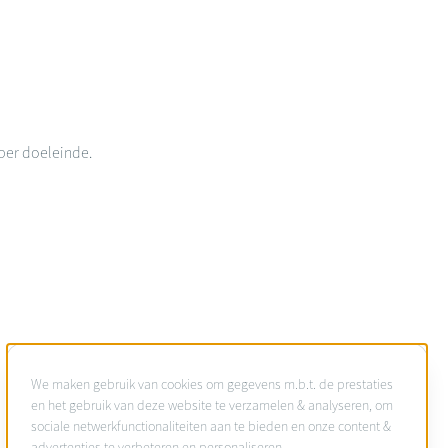
per doeleinde.
Gebruik
We maken gebruik van cookies om gegevens m.b.t. de prestaties
van
en het gebruik van deze website te verzamelen & analyseren, om
sociale netwerkfunctionaliteiten aan te bieden en onze content &
persoonsgegevens
advertenties te verbeteren en personaliseren.