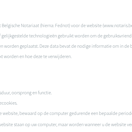
t Belgische Notariaat (hierna: Fednot) voor de website (www.notaris.
gelijkgestelde technologieën gebruikt worden om de gebruiksvriendel
en worden geplaatst. Deze data bevat de nodige informatie om in de 
kt worden en hoe deze te verwijderen.
sduur, oorsprong en functie.
ecookies.
p de website, bewaard op de computer gedurende een bepaalde perio
 website staan op uw computer, maar worden wanneer u de website ver