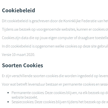
Overslaan
en
Cookiebeleid
naar
de
Dit cookiebeleid is geschreven door de Koninklijke Federatie van he
inhoud
gaan
Tijdens uw bezoek op voorgenoemde websites, kunnen er cookies of 
Cookies zijn data die op jouw eigen computer of draagbare toestell
In dit cookiebeleid is opgenomen welke cookies op deze site gebrui
Versie 10 maart 2020.
Soorten Cookies
Er zijn verschillende soorten cookies die worden ingedeeld op leven
Voor wat betreft levensduur bestaan er permanente cookies en sessi
Permanente cookies: Deze cookies blijven, na elk bezoek o
website bezoekt.
Sessiecookies: Deze cookies blijven tijdens het bezoek op de